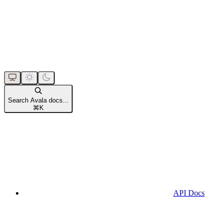
Search Avala docs...
⌘
K
API Docs