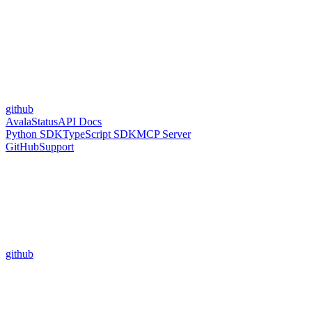
github
Avala
Status
API Docs
Python SDK
TypeScript SDK
MCP Server
GitHub
Support
github