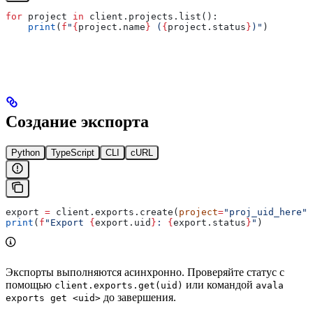
for
 project 
in
 client.projects.list():
    print
(
f
"
{
project.name
}
 (
{
project.status
}
)"
)
Создание экспорта
Python
TypeScript
CLI
cURL
export 
=
 client.exports.create(
project
=
"proj_uid_here"
)
print
(
f
"Export 
{
export.uid
}
: 
{
export.status
}
"
)
Экспорты выполняются асинхронно. Проверяйте статус с
помощью
или командой
client.exports.get(uid)
avala
до завершения.
exports get <uid>