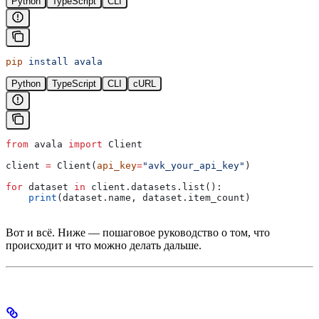
Python
TypeScript
CLI
pip
 install
 avala
Python
TypeScript
CLI
cURL
from
 avala 
import
 Client
client 
=
 Client(
api_key
=
"avk_your_api_key"
)
for
 dataset 
in
 client.datasets.list():
    print
(dataset.name, dataset.item_count)
Вот и всё. Ниже — пошаговое руководство о том, что
происходит и что можно делать дальше.