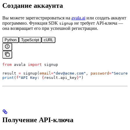
Создание аккаунта
Вы можете зарегистрироваться на
avala.ai
или создать аккаунт
программно. Функция SDK
не требует API-ключа —
signup
она возвращает его при успешной регистрации.
Python
TypeScript
cURL
from
 avala 
import
 signup
result 
=
 signup(
email
=
"dev@acme.com"
, 
password
=
"SecureP
print
(
f
"API Key: 
{
result.api_key
}
"
)
Получение API-ключа