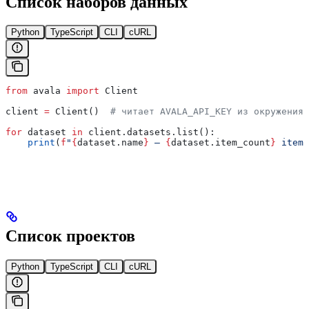
Список наборов данных
Python
TypeScript
CLI
cURL
from
 avala 
import
 Client
client 
=
 Client()  
# читает AVALA_API_KEY из окружения
for
 dataset 
in
 client.datasets.list():
    print
(
f
"
{
dataset.name
}
 — 
{
dataset.item_count
}
 items
Список проектов
Python
TypeScript
CLI
cURL