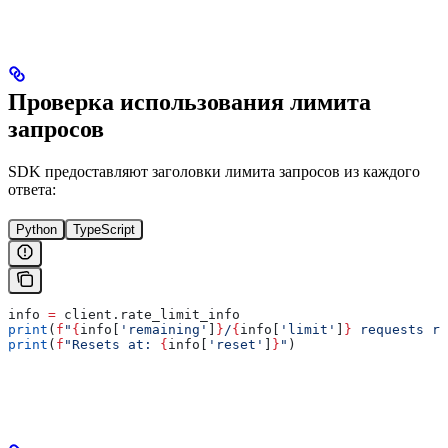
Проверка использования лимита
запросов
SDK предоставляют заголовки лимита запросов из каждого
ответа:
Python
TypeScript
info 
=
 client.rate_limit_info
print
(
f
"
{
info[
'remaining'
]
}
/
{
info[
'limit'
]
}
 requests re
print
(
f
"Resets at: 
{
info[
'reset'
]
}
"
)