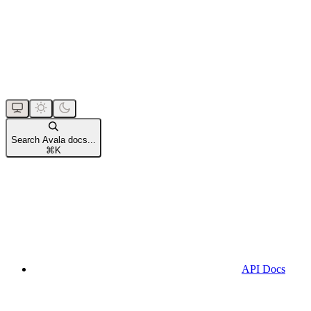
Search Avala docs...
⌘
K
API Docs