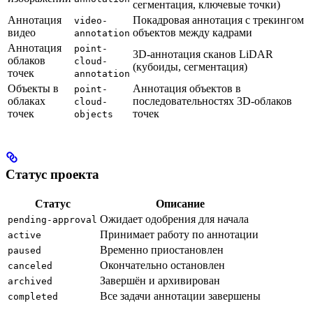
сегментация, ключевые точки)
Аннотация
Покадровая аннотация с трекингом
video-
видео
объектов между кадрами
annotation
Аннотация
point-
3D-аннотация сканов LiDAR
облаков
cloud-
(кубоиды, сегментация)
точек
annotation
Объекты в
Аннотация объектов в
point-
облаках
последовательностях 3D-облаков
cloud-
точек
точек
objects
Статус проекта
Статус
Описание
Ожидает одобрения для начала
pending-approval
Принимает работу по аннотации
active
Временно приостановлен
paused
Окончательно остановлен
canceled
Завершён и архивирован
archived
Все задачи аннотации завершены
completed