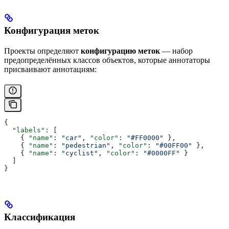
Конфигурация меток
Проекты определяют
конфигурацию меток
— набор
предопределённых классов объектов, которые аннотаторы
присваивают аннотациям:
{
  "labels"
: [
    { 
"name"
: 
"car"
, 
"color"
: 
"#FF0000"
 },
    { 
"name"
: 
"pedestrian"
, 
"color"
: 
"#00FF00"
 },
    { 
"name"
: 
"cyclist"
, 
"color"
: 
"#0000FF"
 }
  ]
}
Классификация