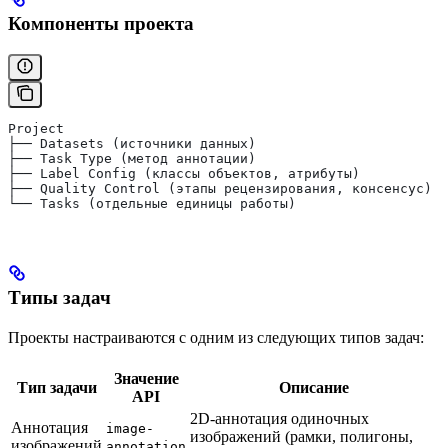
Компоненты проекта
Project
├── Datasets (источники данных)
├── Task Type (метод аннотации)
├── Label Config (классы объектов, атрибуты)
├── Quality Control (этапы рецензирования, консенсус)
└── Tasks (отдельные единицы работы)
Типы задач
Проекты настраиваются с одним из следующих типов задач:
Значение
Тип задачи
Описание
API
2D-аннотация одиночных
Аннотация
image-
изображений (рамки, полигоны,
изображений
annotation