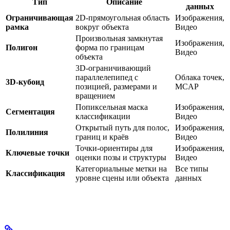
Тип
Описание
данных
Ограничивающая
2D-прямоугольная область
Изображения,
рамка
вокруг объекта
Видео
Произвольная замкнутая
Изображения,
Полигон
форма по границам
Видео
объекта
3D-ограничивающий
параллелепипед с
Облака точек,
3D-кубоид
позицией, размерами и
MCAP
вращением
Попиксельная маска
Изображения,
Сегментация
классификации
Видео
Открытый путь для полос,
Изображения,
Полилиния
границ и краёв
Видео
Точки-ориентиры для
Изображения,
Ключевые точки
оценки позы и структуры
Видео
Категориальные метки на
Все типы
Классификация
уровне сцены или объекта
данных