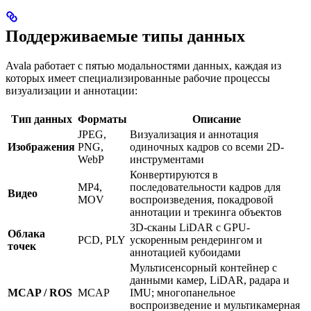
Поддерживаемые типы данных
Avala работает с пятью модальностями данных, каждая из
которых имеет специализированные рабочие процессы
визуализации и аннотации:
Тип данных
Форматы
Описание
JPEG,
Визуализация и аннотация
Изображения
PNG,
одиночных кадров со всеми 2D-
WebP
инструментами
Конвертируются в
MP4,
последовательности кадров для
Видео
MOV
воспроизведения, покадровой
аннотации и трекинга объектов
3D-сканы LiDAR с GPU-
Облака
PCD, PLY
ускоренным рендерингом и
точек
аннотацией кубоидами
Мультисенсорный контейнер с
данными камер, LiDAR, радара и
MCAP / ROS
MCAP
IMU; многопанельное
воспроизведение и мультикамерная