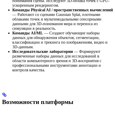
понимания сцены. Исследуют 3D-облака точек с GPU-
ускоренным рендерингом.
Команды Physical AI / пространственных вычислений
— Работают со сценами Gaussian Splat, плотными
облаками точек и мультимодальными сенсорными
данными для 3D-понимания мира и переноса из
симуляции в реальность.
Команды AI/ML
— Создают обучающие наборы
данных для обнаружения объектов, сегментации,
классификации и трекинга по изображениям, видео и
3D-данным.
Исследовательские лаборатории
— Формируют
размеченные наборы данных для исследований в
области компьютерного зрения и 3D-восприятия с
профессиональными инструментами аннотации и
контроля качества.
Возможности платформы