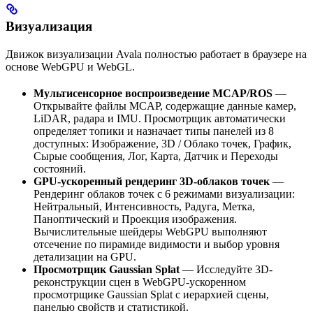
Визуализация
Движок визуализации Avala полностью работает в браузере на
основе WebGPU и WebGL.
Мультисенсорное воспроизведение MCAP/ROS
—
Открывайте файлы MCAP, содержащие данные камер,
LiDAR, радара и IMU. Просмотрщик автоматически
определяет топики и назначает типы панелей из 8
доступных: Изображение, 3D / Облако точек, График,
Сырые сообщения, Лог, Карта, Датчик и Переходы
состояний.
GPU-ускоренный рендеринг 3D-облаков точек
—
Рендеринг облаков точек с 6 режимами визуализации:
Нейтральный, Интенсивность, Радуга, Метка,
Паноптический и Проекция изображения.
Вычислительные шейдеры WebGPU выполняют
отсечение по пирамиде видимости и выбор уровня
детализации на GPU.
Просмотрщик Gaussian Splat
— Исследуйте 3D-
реконструкции сцен в WebGPU-ускоренном
просмотрщике Gaussian Splat с иерархией сцены,
панелью свойств и статистикой.