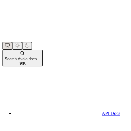
Search Avala docs...
⌘
K
API Docs