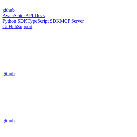
github
Avala
Status
API Docs
Python SDK
TypeScript SDK
MCP Server
GitHub
Support
github
github