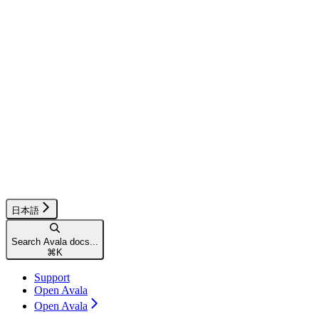
日本語
Search Avala docs...
⌘
K
Support
Open Avala
Open Avala