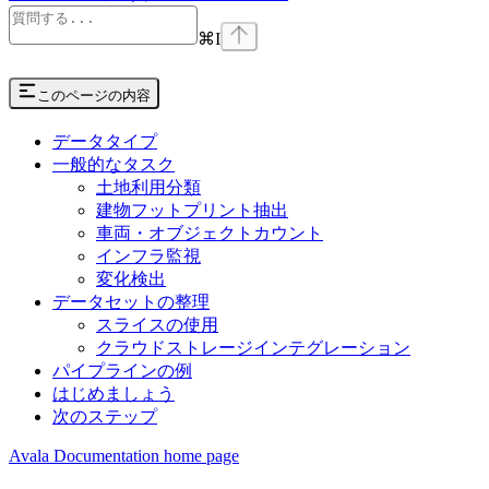
⌘
I
このページの内容
データタイプ
一般的なタスク
土地利用分類
建物フットプリント抽出
車両・オブジェクトカウント
インフラ監視
変化検出
データセットの整理
スライスの使用
クラウドストレージインテグレーション
パイプラインの例
はじめましょう
次のステップ
Avala Documentation
home page