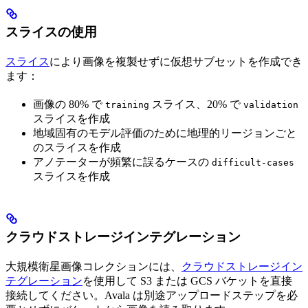
スライスの使用
スライス
により画像を複製せずに仮想サブセットを作成でき
ます：
画像の 80% で
スライス、20% で
training
validation
スライスを作成
地域固有のモデル評価のために地理的リージョンごと
のスライスを作成
アノテーターが頻繁に誤るケースの
difficult-cases
スライスを作成
クラウドストレージインテグレーション
大規模衛星画像コレクションには、
クラウドストレージイン
テグレーション
を使用して S3 または GCS バケットを直接
接続してください。Avala は別途アップロードステップを必