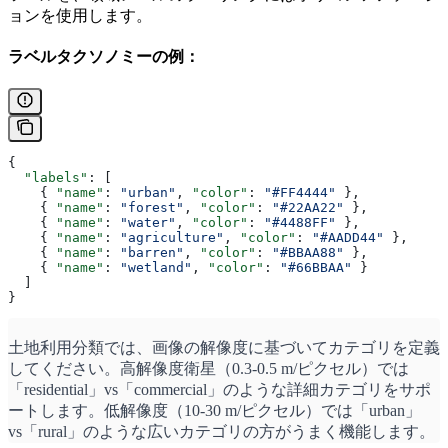
ョンを使用します。
ラベルタクソノミーの例：
{
  "labels"
: [
    { 
"name"
: 
"urban"
, 
"color"
: 
"#FF4444"
 },
    { 
"name"
: 
"forest"
, 
"color"
: 
"#22AA22"
 },
    { 
"name"
: 
"water"
, 
"color"
: 
"#4488FF"
 },
    { 
"name"
: 
"agriculture"
, 
"color"
: 
"#AADD44"
 },
    { 
"name"
: 
"barren"
, 
"color"
: 
"#BBAA88"
 },
    { 
"name"
: 
"wetland"
, 
"color"
: 
"#66BBAA"
 }
  ]
}
土地利用分類では、画像の解像度に基づいてカテゴリを定義
してください。高解像度衛星（0.3-0.5 m/ピクセル）では
「residential」vs「commercial」のような詳細カテゴリをサポ
ートします。低解像度（10-30 m/ピクセル）では「urban」
vs「rural」のような広いカテゴリの方がうまく機能します。