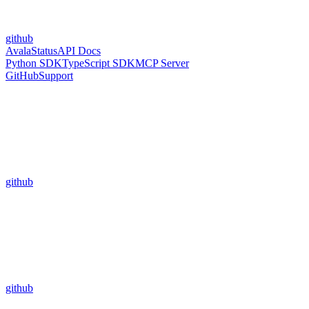
github
Avala
Status
API Docs
Python SDK
TypeScript SDK
MCP Server
GitHub
Support
github
github