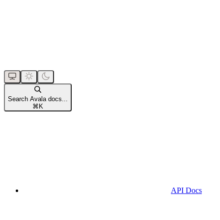
Search Avala docs...
⌘
K
API Docs