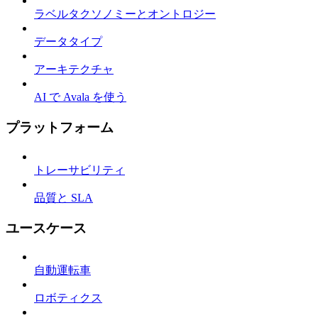
ラベルタクソノミーとオントロジー
データタイプ
アーキテクチャ
AI で Avala を使う
プラットフォーム
トレーサビリティ
品質と SLA
ユースケース
自動運転車
ロボティクス