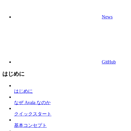
News
GitHub
はじめに
はじめに
なぜ Avala なのか
クイックスタート
基本コンセプト