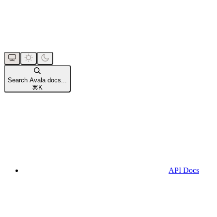
Search Avala docs...
⌘
K
API Docs