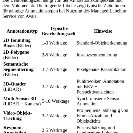
Die Bearbeitungszeit hängt von der Annotationskomplexität und
dem Volumen ab. Die folgende Tabelle zeigt typische Zeitrahmen
für gängige Annotationstypen bei Nutzung des Managed Labeling
Service von Avala.
Typische
Annotationstyp
Hinweise
Bearbeitungszeit
2D-Bounding
1-3 Werktage
Standard-Objekterkennung
Boxes
(Bilder)
2D-Polygone
2-5 Werktage
Instanzsegmentierung
(Bilder)
Semantische
Segmentierung
3-7 Werktage
Pixelgenaue Klassifikation
(Bilder)
Punktwolken-Annotation
3D-Quader
3-7 Werktage
mit BEV +
(LiDAR)
Perspektivansichten
Multi-Sensor 3D
Synchronisierte Sensor-
5-10 Werktage
(LiDAR + Kamera)
Annotation
Pro Sequenz, abhängig von
Video-Objekt-
3-7 Werktage
Frame-Anzahl und
Tracking
Objektdichte
Keypoint-
Posenschätzung und
2-5 Werktage
Annotation
Landmarken-Labeling