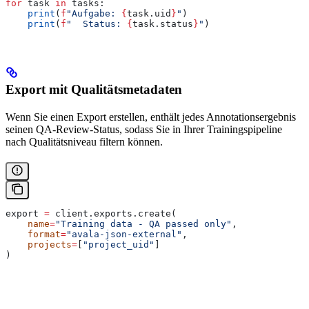
for
 task 
in
 tasks:
    print
(
f
"Aufgabe: 
{
task.uid
}
"
)
    print
(
f
"  Status: 
{
task.status
}
"
)
Export mit Qualitätsmetadaten
Wenn Sie einen Export erstellen, enthält jedes Annotationsergebnis
seinen QA-Review-Status, sodass Sie in Ihrer Trainingspipeline
nach Qualitätsniveau filtern können.
export 
=
 client.exports.create(
    name
=
"Training data - QA passed only"
,
    format
=
"avala-json-external"
,
    projects
=
[
"project_uid"
]
)