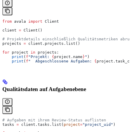
from
 avala 
import
 Client
client 
=
 Client()
# Projektdetails einschließlich Qualitätsmetriken abruf
projects 
=
 client.projects.list()
for
 project 
in
 projects:
    print
(
f
"Projekt: 
{
project.name
}
"
)
    print
(
f
"  Abgeschlossene Aufgaben: 
{
project.task_co
Qualitätsdaten auf Aufgabenebene
# Aufgaben mit ihrem Review-Status auflisten
tasks 
=
 client.tasks.list(
project
=
"project_uid"
)