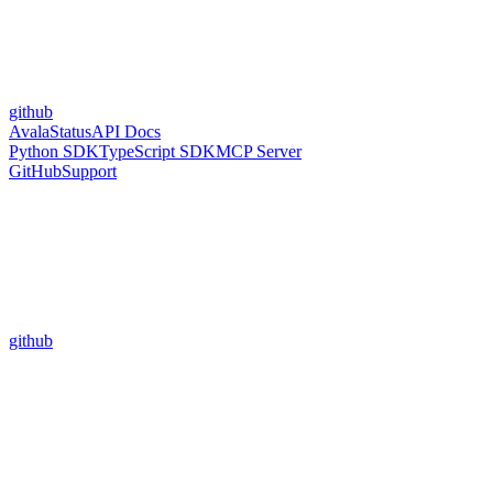
github
Avala
Status
API Docs
Python SDK
TypeScript SDK
MCP Server
GitHub
Support
github