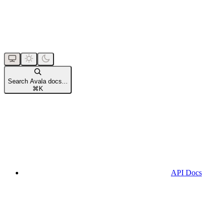
Search Avala docs...
⌘
K
API Docs