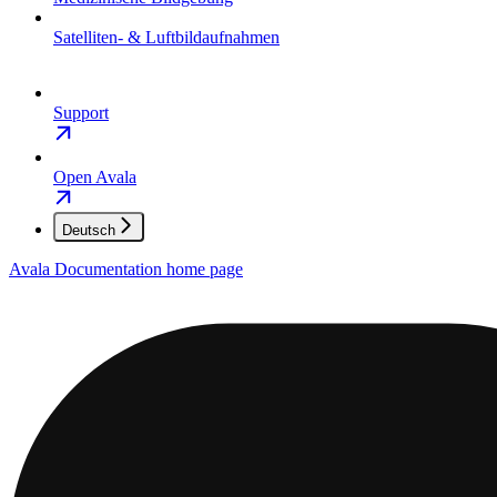
Satelliten- & Luftbildaufnahmen
Support
Open Avala
Deutsch
Avala Documentation
home page