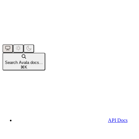
Search Avala docs...
⌘
K
API Docs