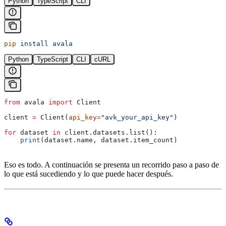
Python
TypeScript
CLI
pip
 install
 avala
Python
TypeScript
CLI
cURL
from
 avala 
import
 Client
client 
=
 Client(
api_key
=
"avk_your_api_key"
)
for
 dataset 
in
 client.datasets.list():
    print
(dataset.name, dataset.item_count)
Eso es todo. A continuación se presenta un recorrido paso a paso de
lo que está sucediendo y lo que puede hacer después.