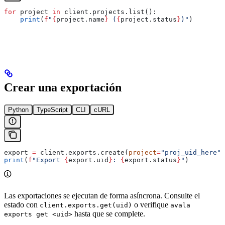
for
 project 
in
 client.projects.list():
    print
(
f
"
{
project.name
}
 (
{
project.status
}
)"
)
Crear una exportación
Python
TypeScript
CLI
cURL
export 
=
 client.exports.create(
project
=
"proj_uid_here"
)
print
(
f
"Export 
{
export.uid
}
: 
{
export.status
}
"
)
Las exportaciones se ejecutan de forma asíncrona. Consulte el
estado con
o verifique
client.exports.get(uid)
avala
hasta que se complete.
exports get <uid>