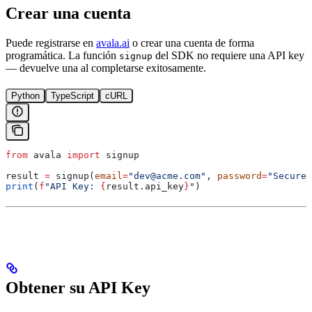
Crear una cuenta
Puede registrarse en
avala.ai
o crear una cuenta de forma
programática. La función
del SDK no requiere una API key
signup
— devuelve una al completarse exitosamente.
Python
TypeScript
cURL
from
 avala 
import
 signup
result 
=
 signup(
email
=
"dev@acme.com"
, 
password
=
"SecureP
print
(
f
"API Key: 
{
result.api_key
}
"
)
Obtener su API Key