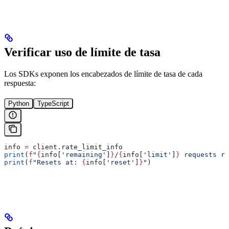
Verificar uso de límite de tasa
Los SDKs exponen los encabezados de límite de tasa de cada
respuesta:
Python
TypeScript
info 
=
 client.rate_limit_info
print
(
f
"
{
info[
'remaining'
]
}
/
{
info[
'limit'
]
}
 requests re
print
(
f
"Resets at: 
{
info[
'reset'
]
}
"
)