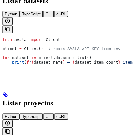
Listar datasets
Python
TypeScript
CLI
cURL
from
 avala 
import
 Client
client 
=
 Client()  
# reads AVALA_API_KEY from env
for
 dataset 
in
 client.datasets.list():
    print
(
f
"
{
dataset.name
}
 — 
{
dataset.item_count
}
 items
Listar proyectos
Python
TypeScript
CLI
cURL