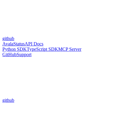
github
Avala
Status
API Docs
Python SDK
TypeScript SDK
MCP Server
GitHub
Support
github