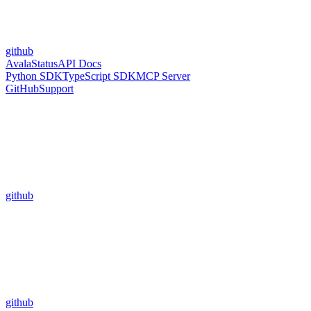
github
Avala
Status
API Docs
Python SDK
TypeScript SDK
MCP Server
GitHub
Support
github
github