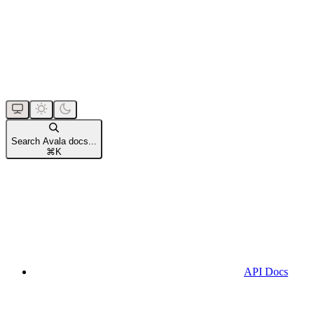
Search Avala docs...
⌘
K
API Docs