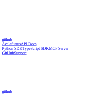
github
Avala
Status
API Docs
Python SDK
TypeScript SDK
MCP Server
GitHub
Support
github