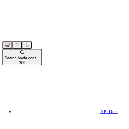
Search Avala docs...
⌘
K
API Docs