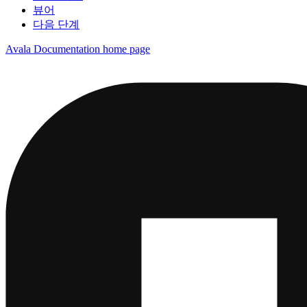
뷰어
다음 단계
Avala Documentation
home page