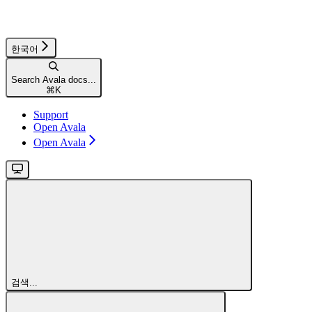
한국어
Search Avala docs...
⌘
K
Support
Open Avala
Open Avala
검색...