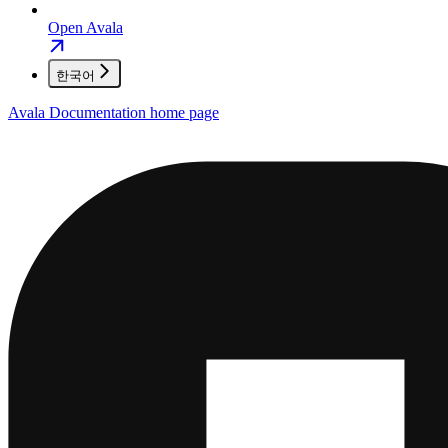
Open Avala
한국어
Avala Documentation
home page