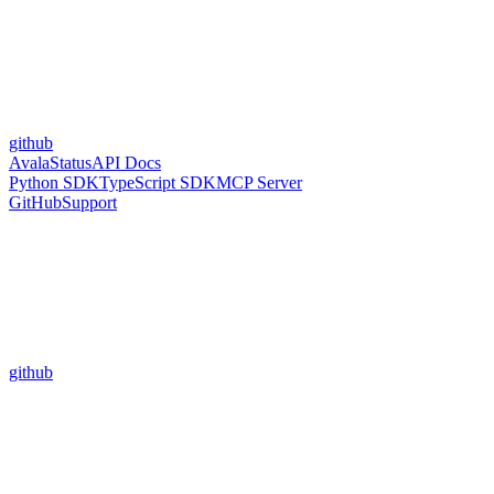
github
Avala
Status
API Docs
Python SDK
TypeScript SDK
MCP Server
GitHub
Support
github