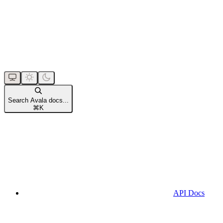
Search Avala docs...
⌘
K
API Docs