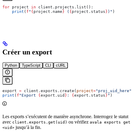
for
 project 
in
 client.projects.list():
    print
(
f
"
{
project.name
}
 (
{
project.status
}
)"
)
Créer un export
Python
TypeScript
CLI
cURL
export 
=
 client.exports.create(
project
=
"proj_uid_here"
)
print
(
f
"Export 
{
export.uid
}
: 
{
export.status
}
"
)
Les exports s’exécutent de manière asynchrone. Interrogez le statut
avec
ou vérifiez
client.exports.get(uid)
avala exports get
jusqu’à la fin.
<uid>