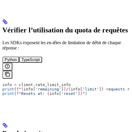
Vérifier l’utilisation du quota de requêtes
Les SDKs exposent les en-têtes de limitation de débit de chaque
réponse :
Python
TypeScript
info 
=
 client.rate_limit_info
print
(
f
"
{
info[
'remaining'
]
}
/
{
info[
'limit'
]
}
 requests re
print
(
f
"Resets at: 
{
info[
'reset'
]
}
"
)