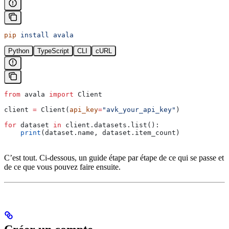
pip
 install
 avala
Python
TypeScript
CLI
cURL
from
 avala 
import
 Client
client 
=
 Client(
api_key
=
"avk_your_api_key"
)
for
 dataset 
in
 client.datasets.list():
    print
(dataset.name, dataset.item_count)
C’est tout. Ci-dessous, un guide étape par étape de ce qui se passe et
de ce que vous pouvez faire ensuite.