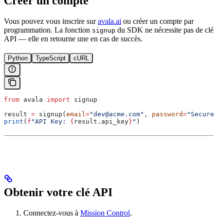
Créer un compte
Vous pouvez vous inscrire sur
avala.ai
ou créer un compte par
programmation. La fonction
du SDK ne nécessite pas de clé
signup
API — elle en retourne une en cas de succès.
Python
TypeScript
cURL
from
 avala 
import
 signup
result 
=
 signup(
email
=
"dev@acme.com"
, 
password
=
"SecureP
print
(
f
"API Key: 
{
result.api_key
}
"
)
Obtenir votre clé API
Connectez-vous à
Mission Control
.