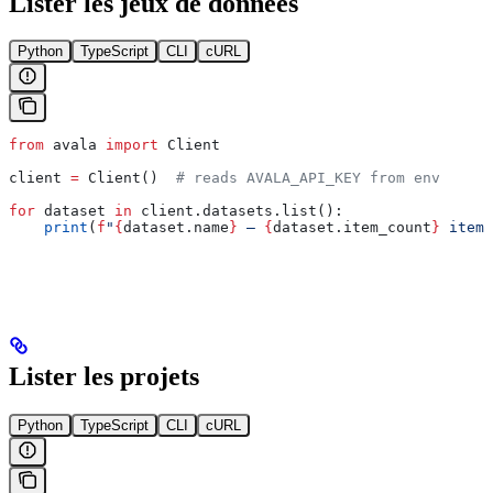
Lister les jeux de données
Python
TypeScript
CLI
cURL
from
 avala 
import
 Client
client 
=
 Client()  
# reads AVALA_API_KEY from env
for
 dataset 
in
 client.datasets.list():
    print
(
f
"
{
dataset.name
}
 — 
{
dataset.item_count
}
 items
Lister les projets
Python
TypeScript
CLI
cURL