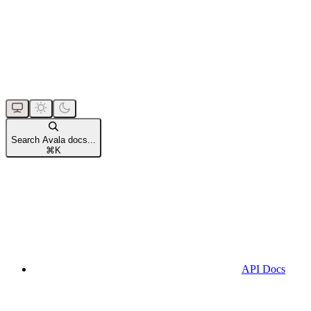
Search Avala docs...
⌘
K
API Docs