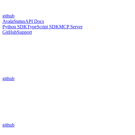
github
Avala
Status
API Docs
Python SDK
TypeScript SDK
MCP Server
GitHub
Support
github
github