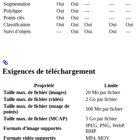
Segmentation
Oui
Oui
—
—
—
Polyligne
Oui
Oui
—
—
—
Points clés
Oui
Oui
—
—
—
Classification
Oui
Oui
Oui
Oui
Oui
Suivi d’objets
—
Oui
Oui
Oui
—
Exigences de téléchargement
Propriété
Limite
Taille max. de fichier (images)
20 Mo par fichier
Taille max. de fichier (vidéo)
2 Go par fichier
Taille max. de fichier (nuage de
500 Mo par fichier
points)
Taille max. de fichier (MCAP)
5 Go par fichier
JPEG, PNG, WebP,
Formats d’image supportés
BMP
Formats vidéo supportés
MP4, MOV