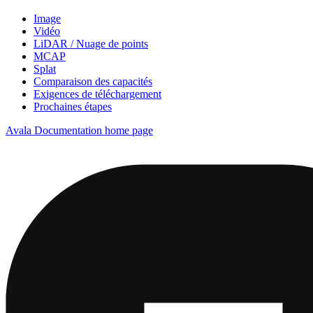
Image
Vidéo
LiDAR / Nuage de points
MCAP
Splat
Comparaison des capacités
Exigences de téléchargement
Prochaines étapes
Avala Documentation
home page