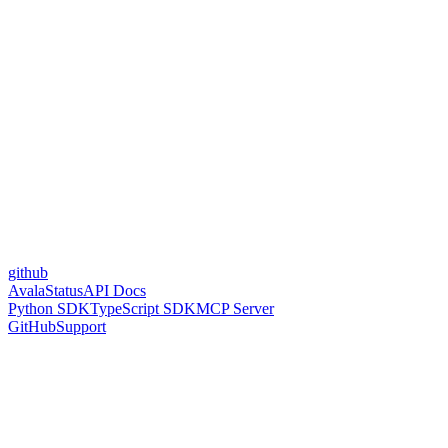
github
Avala
Status
API Docs
Python SDK
TypeScript SDK
MCP Server
GitHub
Support