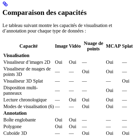
Comparaison des capacités
Le tableau suivant montre les capacités de visualisation et
d’annotation pour chaque type de données :
Nuage de
Capacité
Image
Vidéo
MCAP
Splat
points
Visualisation
Visualiseur d’images 2D
Oui
Oui
—
Oui
—
Visualiseur de nuages de
—
—
Oui
Oui
—
points 3D
Visualiseur 3D Splat
—
—
—
—
Oui
Disposition multi-
—
—
—
Oui
—
panneaux
Lecture chronologique
—
Oui
Oui
Oui
—
Modes de visualisation (6)
—
—
Oui
Oui
—
Annotation
Boîte englobante
Oui
Oui
—
—
—
Polygone
Oui
Oui
—
—
—
Cuboïde 3D
—
—
Oui
Oui
Oui