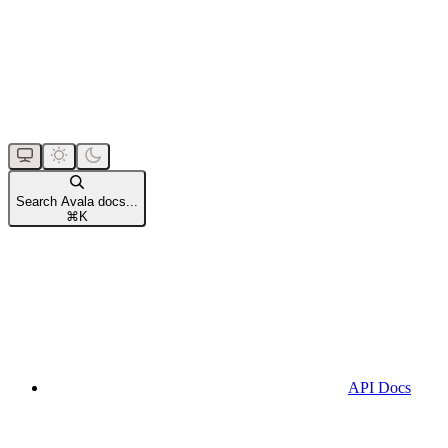
Search Avala docs...
⌘
K
API Docs