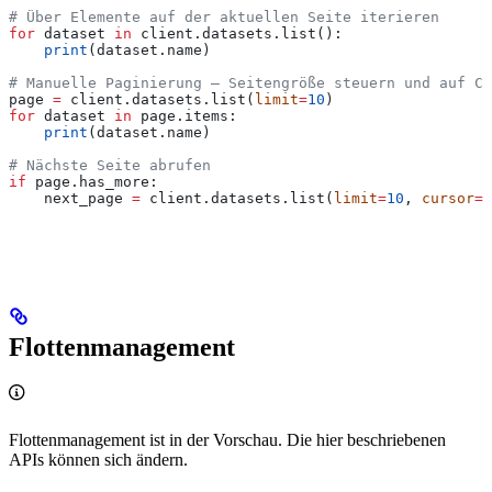
# Über Elemente auf der aktuellen Seite iterieren
for
 dataset 
in
 client.datasets.list():
    print
(dataset.name)
# Manuelle Paginierung — Seitengröße steuern und auf Cu
page 
=
 client.datasets.list(
limit
=
10
)
for
 dataset 
in
 page.items:
    print
(dataset.name)
# Nächste Seite abrufen
if
 page.has_more:
    next_page 
=
 client.datasets.list(
limit
=
10
, 
cursor
=
p
Flottenmanagement
Flottenmanagement ist in der Vorschau. Die hier beschriebenen
APIs können sich ändern.