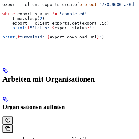
export 
=
 client.exports.create(
project
=
"770a9600-a40d-6
while
 export.status 
!=
 "completed"
:
    time.sleep(
2
)
    export 
=
 client.exports.get(export.uid)
    print
(
f
"Status: 
{
export.status
}
"
)
print
(
f
"Download: 
{
export.download_url
}
"
)
Arbeiten mit Organisationen
Organisationen auflisten