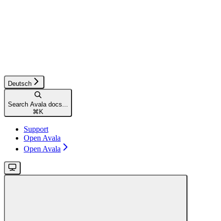
Deutsch
Search Avala docs...
⌘
K
Support
Open Avala
Open Avala