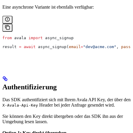
Eine asynchrone Variante ist ebenfalls verfügbar:
from
 avala 
import
 async_signup
result 
=
 await
 async_signup(
email
=
"dev@acme.com"
, 
passw
Authentifizierung
Das SDK authentifiziert sich mit Ihrem Avala API Key, der über den
Header bei jeder Anfrage gesendet wird.
X-Avala-Api-Key
Sie können den Key direkt übergeben oder das SDK ihn aus der
Umgebung lesen lassen.
Option 1: Key direkt übergeben