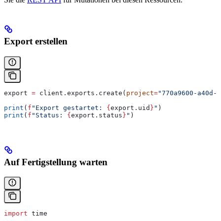
Export erstellen
export 
=
 client.exports.create(
project
=
"770a9600-a40d-6
print
(
f
"Export gestartet: 
{
export.uid
}
"
)
print
(
f
"Status: 
{
export.status
}
"
)
Auf Fertigstellung warten
import
 time