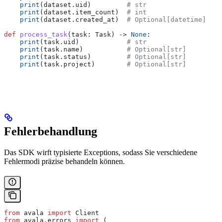
    print
(dataset.uid)         
# str
    print
(dataset.item_count)  
# int
    print
(dataset.created_at)  
# Optional[datetime]
def
 process_task
(
task
: Task) -> 
None
:
    print
(task.uid)            
# str
    print
(task.name)           
# Optional[str]
    print
(task.status)         
# Optional[str]
    print
(task.project)        
# Optional[str]
Fehlerbehandlung
Das SDK wirft typisierte Exceptions, sodass Sie verschiedene
Fehlermodi präzise behandeln können.
from
 avala 
import
 Client
from
 avala.errors 
import
 (