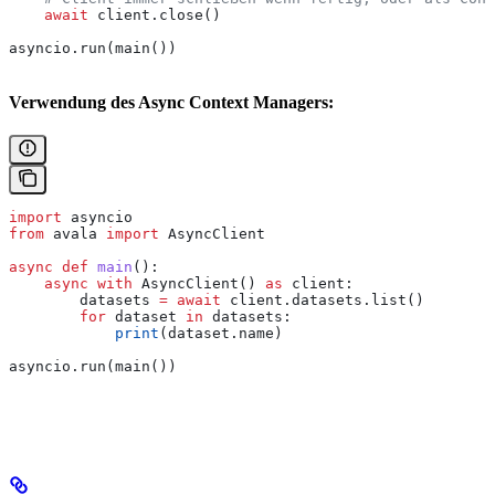
    await
 client.close()
asyncio.run(main())
Verwendung des Async Context Managers:
import
 asyncio
from
 avala 
import
 AsyncClient
async
 def
 main
():
    async
 with
 AsyncClient() 
as
 client:
        datasets 
=
 await
 client.datasets.list()
        for
 dataset 
in
 datasets:
            print
(dataset.name)
asyncio.run(main())