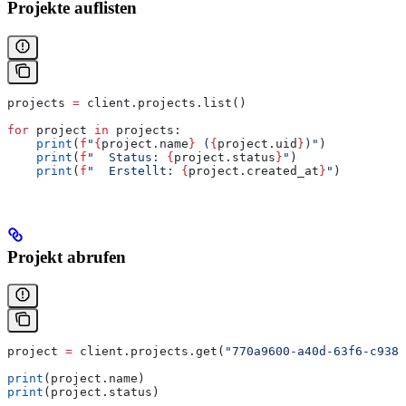
Projekte auflisten
projects 
=
 client.projects.list()
for
 project 
in
 projects:
    print
(
f
"
{
project.name
}
 (
{
project.uid
}
)"
)
    print
(
f
"  Status: 
{
project.status
}
"
)
    print
(
f
"  Erstellt: 
{
project.created_at
}
"
)
Projekt abrufen
project 
=
 client.projects.get(
"770a9600-a40d-63f6-c938-
print
(project.name)
print
(project.status)