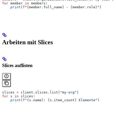
for
 member 
in
 members:
    print
(
f
"
{
member.full_name
}
 - 
{
member.role
}
"
)
Arbeiten mit Slices
Slices auflisten
slices 
=
 client.slices.list(
"my-org"
)
for
 s 
in
 slices:
    print
(
f
"
{
s.name
}
: 
{
s.item_count
}
 Elemente"
)