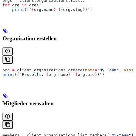
orgs 
=
 client.organizations.list()
for
 org 
in
 orgs:
    print
(
f
"
{
org.name
}
 (
{
org.slug
}
)"
)
Organisation erstellen
org 
=
 client.organizations.create(
name
=
"My Team"
, 
visib
print
(
f
"Erstellt: 
{
org.name
}
 (
{
org.uid
}
)"
)
Mitglieder verwalten
members 
=
 client.organizations.list_members(
"my-team"
)