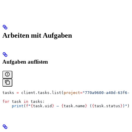
Arbeiten mit Aufgaben
Aufgaben auflisten
tasks 
=
 client.tasks.list(
project
=
"770a9600-a40d-63f6-c
for
 task 
in
 tasks:
    print
(
f
"
{
task.uid
}
 — 
{
task.name
}
 (
{
task.status
}
)"
)