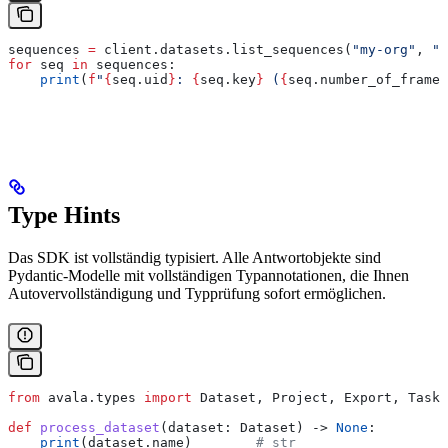
sequences 
=
 client.datasets.list_sequences(
"my-org"
, 
"m
for
 seq 
in
 sequences:
    print
(
f
"
{
seq.uid
}
: 
{
seq.key
}
 (
{
seq.number_of_frames
Type Hints
Das SDK ist vollständig typisiert. Alle Antwortobjekte sind
Pydantic-Modelle mit vollständigen Typannotationen, die Ihnen
Autovervollständigung und Typprüfung sofort ermöglichen.
from
 avala.types 
import
 Dataset, Project, Export, Task
def
 process_dataset
(
dataset
: Dataset) -> 
None
:
    print
(dataset.name)        
# str