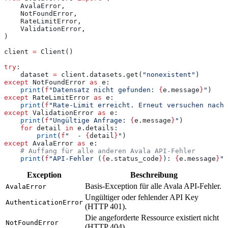
    AvalaError,
    NotFoundError,
    RateLimitError,
    ValidationError,
)
client 
=
 Client()
try
:
    dataset 
=
 client.datasets.get(
"nonexistent"
)
except
 NotFoundError 
as
 e:
    print
(
f
"Datensatz nicht gefunden: 
{
e.message
}
"
)
except
 RateLimitError 
as
 e:
    print
(
f
"Rate-Limit erreicht. Erneut versuchen nach 
except
 ValidationError 
as
 e:
    print
(
f
"Ungültige Anfrage: 
{
e.message
}
"
)
    for
 detail 
in
 e.details:
        print
(
f
"  - 
{
detail
}
"
)
except
 AvalaError 
as
 e:
    # Auffang für alle anderen Avala API-Fehler
    print
(
f
"API-Fehler (
{
e.status_code
}
): 
{
e.message
}
"
)
Exception
Beschreibung
Basis-Exception für alle Avala API-Fehler.
AvalaError
Ungültiger oder fehlender API Key
AuthenticationError
(HTTP 401).
Die angeforderte Ressource existiert nicht
NotFoundError
(HTTP 404).