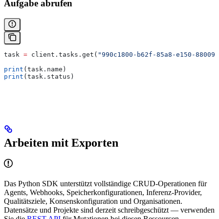
Aufgabe abrufen
task 
=
 client.tasks.get(
"990c1800-b62f-85a8-e150-880099
print
(task.name)
print
(task.status)
Arbeiten mit Exporten
Das Python SDK unterstützt vollständige CRUD-Operationen für
Agents, Webhooks, Speicherkonfigurationen, Inferenz-Provider,
Qualitätsziele, Konsenskonfiguration und Organisationen.
Datensätze und Projekte sind derzeit schreibgeschützt — verwenden
Sie die
REST API
für Mutationen bei diesen Ressourcen.