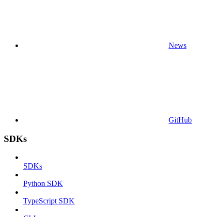
News
GitHub
SDKs
SDKs
Python SDK
TypeScript SDK