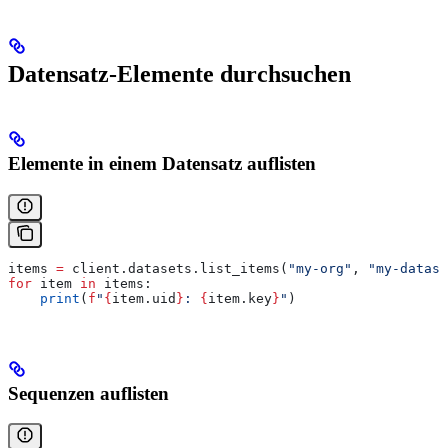
Datensatz-Elemente durchsuchen
Elemente in einem Datensatz auflisten
items 
=
 client.datasets.list_items(
"my-org"
, 
"my-datase
for
 item 
in
 items:
    print
(
f
"
{
item.uid
}
: 
{
item.key
}
"
)
Sequenzen auflisten