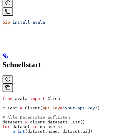
pip
 install
 avala
Schnellstart
from
 avala 
import
 Client
client 
=
 Client(
api_key
=
"your-api-key"
)
# Alle Datensätze auflisten
datasets 
=
 client.datasets.list()
for
 dataset 
in
 datasets:
    print
(dataset.name, dataset.uid)