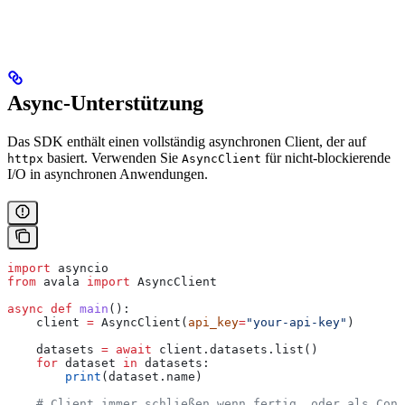
Async-Unterstützung
Das SDK enthält einen vollständig asynchronen Client, der auf
basiert. Verwenden Sie
für nicht-blockierende
httpx
AsyncClient
I/O in asynchronen Anwendungen.
import
 asyncio
from
 avala 
import
 AsyncClient
async
 def
 main
():
    client 
=
 AsyncClient(
api_key
=
"your-api-key"
)
    datasets 
=
 await
 client.datasets.list()
    for
 dataset 
in
 datasets:
        print
(dataset.name)
    # Client immer schließen wenn fertig, oder als Cont