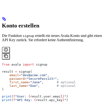
Konto erstellen
Die Funktion
erstellt ein neues Avala-Konto und gibt einen
signup
API Key zurück. Sie erfordert keine Authentifizierung.
from
 avala 
import
 signup
result 
=
 signup(
    email
=
"dev@acme.com"
,
    password
=
"SecurePass123!"
,
    first_name
=
"Jane"
,       
# optional
    last_name
=
"Doe"
,         
# optional
)
print
(
f
"User: 
{
result.user.email
}
"
)
print
(
f
"API Key: 
{
result.api_key
}
"
)