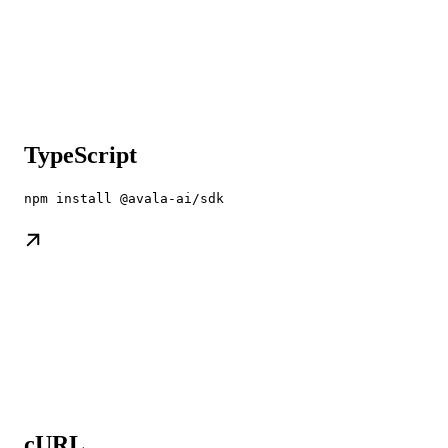
TypeScript
npm install @avala-ai/sdk
cURL