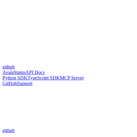
github
Avala
Status
API Docs
Python SDK
TypeScript SDK
MCP Server
GitHub
Support
github