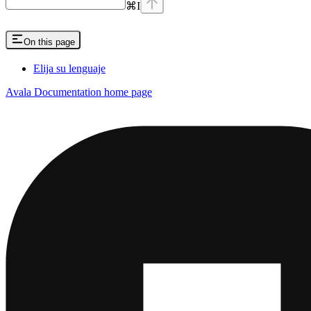
⌘
I
On this page
Elija su lenguaje
Avala Documentation
home page