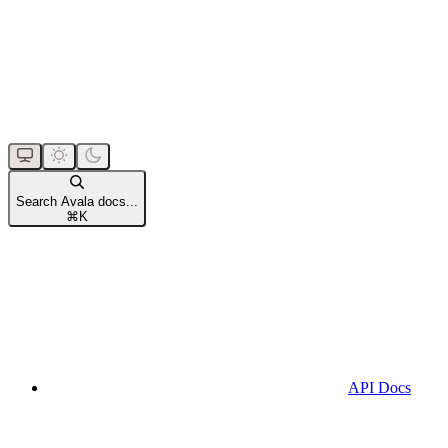
Search Avala docs...
⌘
K
API Docs